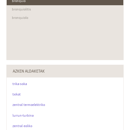
bronquio
bronquiolitis
bronquiolo
AZKEN ALDAKETAK
trika-soka
txikot
zentral termoelektriko
lurrun-turbina
zentral eoliko