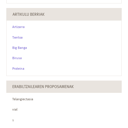
ARTIKULU BERRIAK
Artizarra
Txertoa
Big Banga
Birusa
Proteina
ERABILTZAILEAREN PROPOSAMENAK
Telangiectasia
vial
1