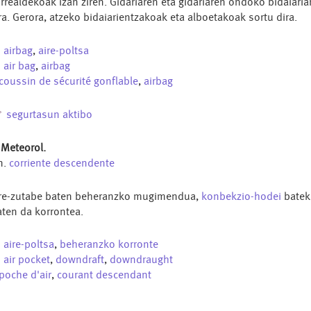
rrealdekoak izan ziren. Gidariaren eta gidariaren ondoko bidaiariar
ra. Gerora, atzeko bidaiarientzakoak eta alboetakoak sortu dira.
u
airbag
,
aire-poltsa
n
air bag
,
airbag
coussin de sécurité gonflable
,
airbag
segurtasun aktibo
 Meteorol.
n.
corriente descendente
re-zutabe baten beheranzko mugimendua,
konbekzio-hodei
batek
aten da korrontea.
u
aire-poltsa
,
beheranzko korronte
n
air pocket
,
downdraft
,
downdraught
poche d'air
,
courant descendant