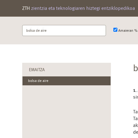
ZTH
zientzia eta teknologiaren hiztegi entziklopedikoa
Bilatu
Amaieran % 
terminoa
b
EMAITZA
bolsa de aire
1.
si
Ta
Ta
ak
d