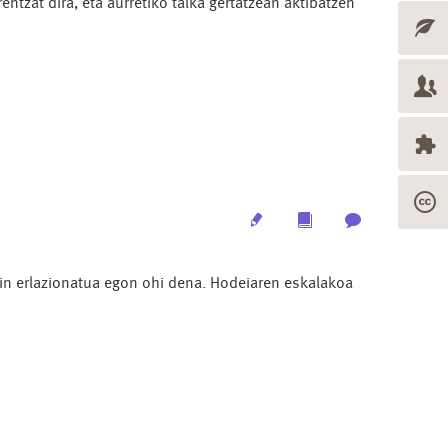
entzat dira, eta aurretiko talka gertatzean aktibatzen
Edit
Multimedia
Archive
in erlazionatua egon ohi dena. Hodeiaren eskalakoa