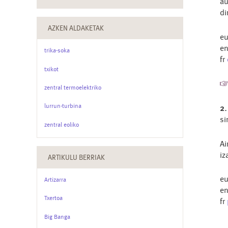
au
di
AZKEN ALDAKETAK
e
e
trika-soka
fr
txikot
zentral termoelektriko
lurrun-turbina
2.
si
zentral eoliko
Ai
iz
ARTIKULU BERRIAK
e
Artizarra
e
Txertoa
fr
Big Banga