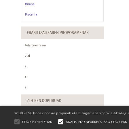
Birusa
Proteina
ERABILTZAILEAREN PROPOSAMENAK
Telangiectasia
vial
1
1
1
ZTH-REN KOPURUAK
WEBGUNE honek cookie propioak eta hirugarrenen cookie-fitxategiak
COOKIE TEKNIKOAK
ANALISI EDO NEURKETARAKO COOKIEAK