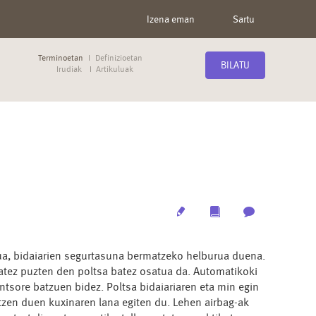
Izena eman
Sartu
Terminoetan
Definizioetan
BILATU
Irudiak
Artikuluak
Edit
Multimedia
Archive
ua, bidaiarien segurtasuna bermatzeko helburua duena.
batez puzten den poltsa batez osatua da. Automatikoki
ntsore batzuen bidez. Poltsa bidaiariaren eta min egin
tzen duen kuxinaren lana egiten du. Lehen airbag-ak