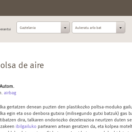
Gaztelania
Aukeratu arlo bat
erantsi
olsa de aire
 Autom.
n.
airbag
lka gertatzen denean puzten den plastikozko poltsa-moduko gail
lka egin eta oso denbora gutxira (milisegundo gutxi batzuk) gas 
tibatzen dira, talkaren ondoriozko dezelerazioa neurtzen duten se
ezakeen
ibilgailuko
partearen artean geratzen da, eta kolpea motel