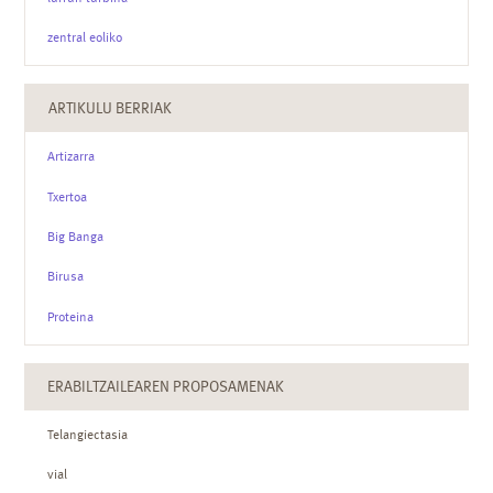
zentral eoliko
ARTIKULU BERRIAK
Artizarra
Txertoa
Big Banga
Birusa
Proteina
ERABILTZAILEAREN PROPOSAMENAK
Telangiectasia
vial