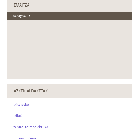
EMAITZA
benigno, -a
AZKEN ALDAKETAK
trika-soka
txikot
zentral termoelektriko
lurrun-turbina