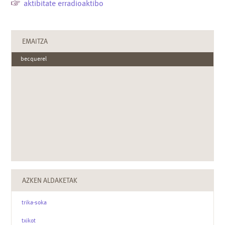
aktibitate erradioaktibo
EMAITZA
becquerel
AZKEN ALDAKETAK
trika-soka
txikot