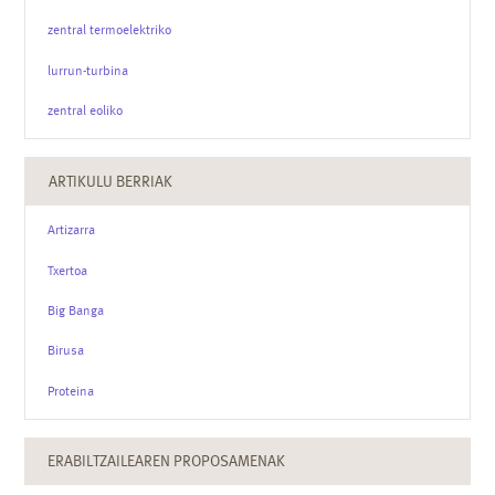
zentral termoelektriko
lurrun-turbina
zentral eoliko
ARTIKULU BERRIAK
Artizarra
Txertoa
Big Banga
Birusa
Proteina
ERABILTZAILEAREN PROPOSAMENAK