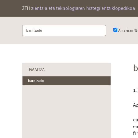
ZTH
zientzia eta teknologiaren hiztegi entziklopedikoa
Bilatu
Amaieran % 
terminoa
b
EMAITZA
barnizado
1.
Az
e
e
fr