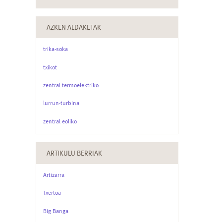
AZKEN ALDAKETAK
trika-soka
txikot
zentral termoelektriko
lurrun-turbina
zentral eoliko
ARTIKULU BERRIAK
Artizarra
Txertoa
Big Banga