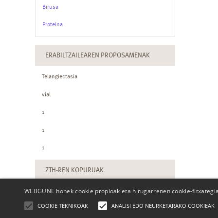
Birusa
Proteina
ERABILTZAILEAREN PROPOSAMENAK
Telangiectasia
vial
1
1
1
ZTH-REN KOPURUAK
WEBGUNE honek cookie propioak eta hirugarrenen cookie-fitxategiak
COOKIE TEKNIKOAK
ANALISI EDO NEURKETARAKO COOKIEAK