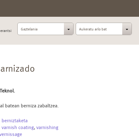
Gaztelania
Aukeratu arlo bat
erantsi
arnizado
 Teknol.
al batean berniza zabaltzea.
u
berniztaketa
n
varnish coating
,
varnishing
vernissage