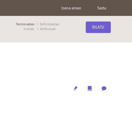
Izena eman
Sartu
Terminoetan
Definizioetan
BILATU
Irudiak
Artikuluak
Edit
Multimedia
Archive