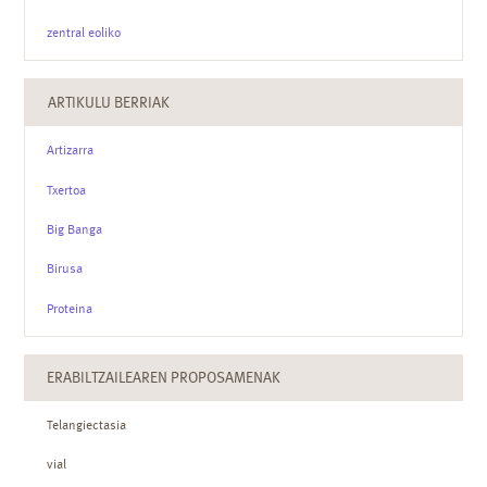
zentral eoliko
ARTIKULU BERRIAK
Artizarra
Txertoa
Big Banga
Birusa
Proteina
ERABILTZAILEAREN PROPOSAMENAK
Telangiectasia
vial