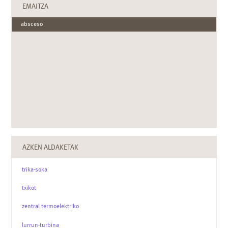
EMAITZA
absceso
AZKEN ALDAKETAK
trika-soka
txikot
zentral termoelektriko
lurrun-turbina