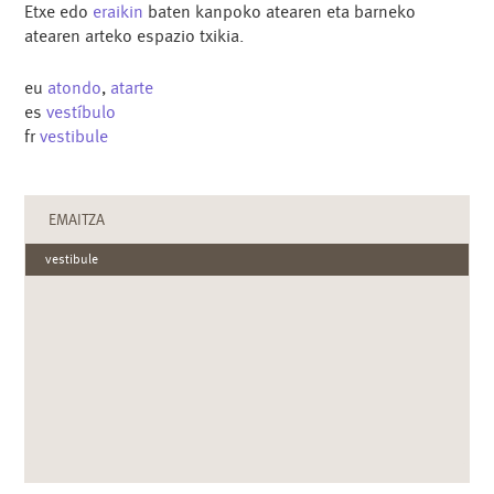
Etxe edo
eraikin
baten kanpoko atearen eta barneko
atearen arteko espazio txikia.
eu
atondo
,
atarte
es
vestíbulo
fr
vestibule
EMAITZA
vestibule