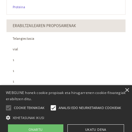
Proteina
ERABILTZAILEAREN PROPOSAMENAK
Telangiectasia
vial
1
1
1
×
WEBGUNE honek cookie propioak eta hirugarrenen cookie-fitxategiak
ZTH-REN KOPURUAK
erabiltzen ditu.
COOKIE TEKNIKOAK
ANALISI EDO NEURKETARAKO COOKIEAK
XEHETASUNAK IKUSI
ONARTU
UKATU DENA