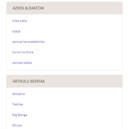
AZKEN ALDAKETAK
trika-soka
txikot
zentral termoelektriko
lurrun-turbina
zentral eoliko
ARTIKULU BERRIAK
Artizarra
Txertoa
Big Banga
Birusa