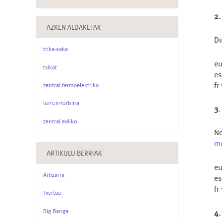
vector subspace
2.
vectorise
AZKEN ALDAKETAK
Di
trika-soka
e
txikot
e
fr
zentral termoelektriko
lurrun-turbina
3.
zentral eoliko
No
m
ARTIKULU BERRIAK
e
Artizarra
e
fr
Txertoa
Big Banga
4.