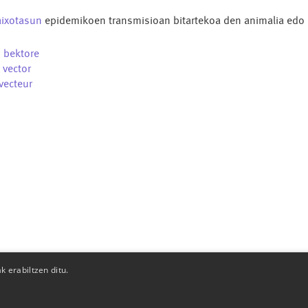
ixotasun
epidemikoen transmisioan bitartekoa den animalia edo l
u
bektore
s
vector
vecteur
 erabiltzen ditu.