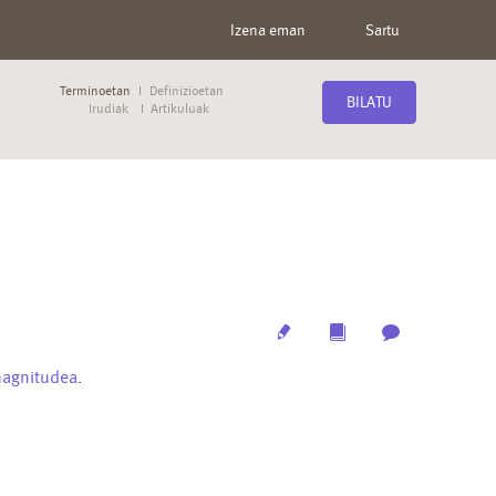
Izena eman
Sartu
Terminoetan
Definizioetan
BILATU
Irudiak
Artikuluak
Edit
Multimedia
Archive
agnitudea
.