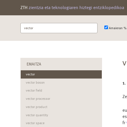
ZTH
zientzia eta teknologiaren hiztegi entziklopedikoa
Bilatu
Amaieran % 
terminoa
v
EMAITZA
vector
1.
vector boson
vector field
Ze
vector processor
vector product
e
vector quantity
e
fr
vector space