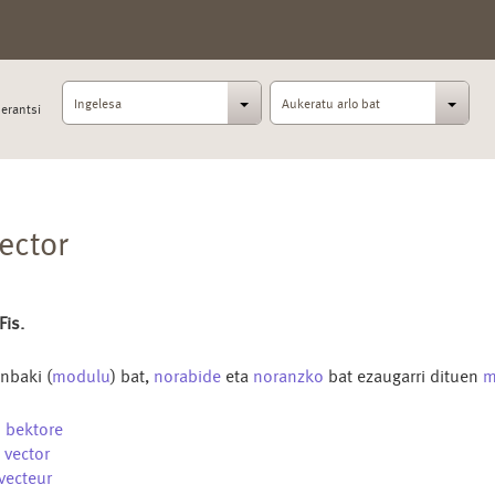
Ingelesa
Aukeratu arlo bat
erantsi
ector
 Fis.
nbaki (
modulu
) bat,
norabide
eta
noranzko
bat ezaugarri dituen
m
u
bektore
s
vector
vecteur