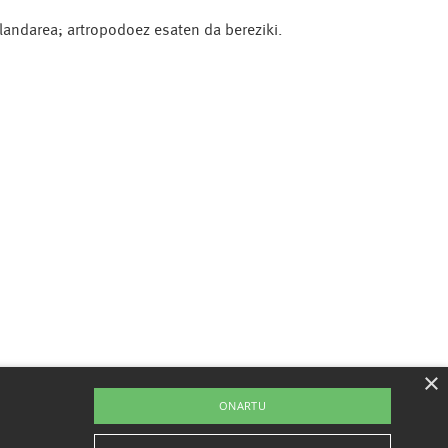
andarea; artropodoez esaten da bereziki.
×
ONARTU