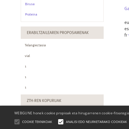
Birusa
Ga
Proteina
e
e
ERABILTZAILEAREN PROPOSAMENAK
fr
Telangiectasia
vial
1
1
1
ZTH-REN KOPURUAK
WEBGUNE honek cookie propioak eta hirugarrenen cookie-fitxategiak
COOKIE TEKNIKOAK
ANALISI EDO NEURKETARAKO COOKIEAK