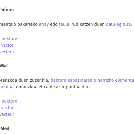
 Inform.
mentsio bakarreko
array
edo
taula
irudikatzen duen
datu-egitura
.
u
bektore
s
vector
vecteur
 Mat.
ranzkoa duen zuzenkia;
bektore-espazioaren
oinarrizko
element
odulua
, noranzkoa eta aplikazio-puntua ditu.
u
bektore
s
vector
vecteur
 Med.