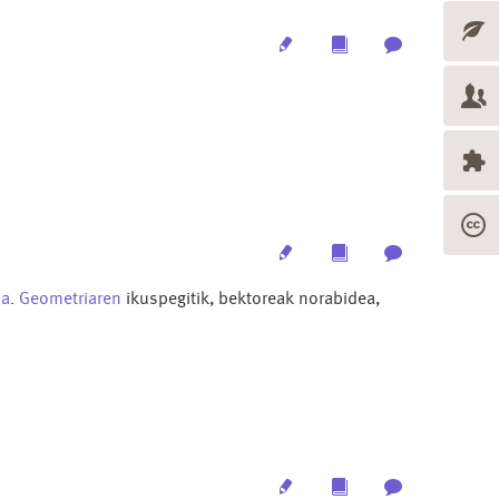
Edit
Multimedia
Archive
Edit
Multimedia
Archive
ua
.
Geometriaren
ikuspegitik, bektoreak norabidea,
Edit
Multimedia
Archive