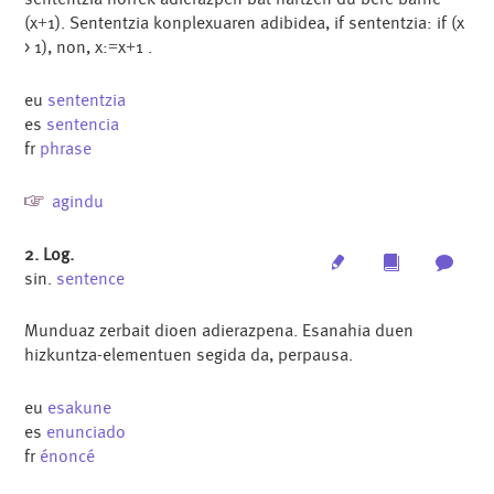
(x
1). Sententzia konplexuaren adibidea, if sententzia: if (x
+
> 1), non, x:
x
1 .
=
+
eu
sententzia
es
sentencia
fr
phrase
agindu
2. Log.
Edit
Multimedia
Archi
sin.
sentence
Munduaz zerbait dioen adierazpena. Esanahia duen
hizkuntza-elementuen segida da, perpausa.
eu
esakune
es
enunciado
fr
énoncé