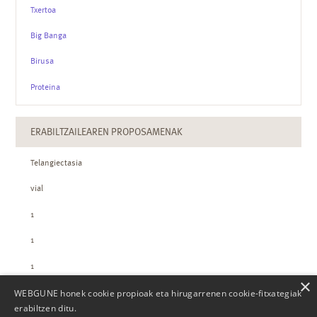
Txertoa
Big Banga
Birusa
Proteina
ERABILTZAILEAREN PROPOSAMENAK
Telangiectasia
vial
1
1
1
×
WEBGUNE honek cookie propioak eta hirugarrenen cookie-fitxategiak
ZTH-REN KOPURUAK
erabiltzen ditu.