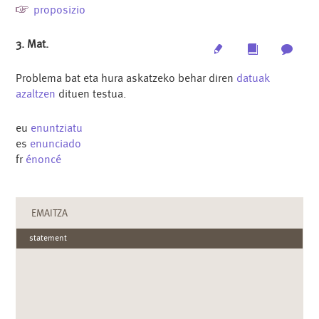
proposizio
3. Mat.
Edit
Multimedia
Archi
Problema bat eta hura askatzeko behar diren
datuak
azaltzen
dituen testua.
eu
enuntziatu
es
enunciado
fr
énoncé
EMAITZA
statement