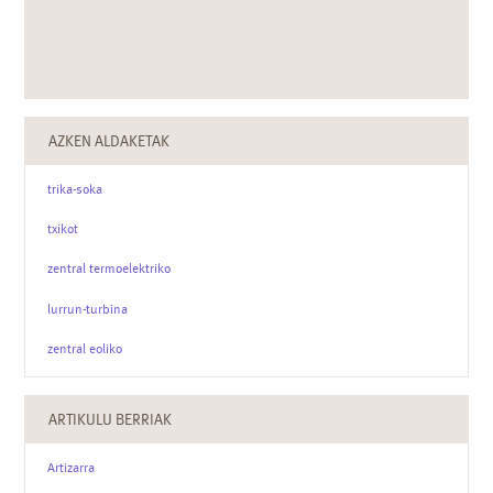
AZKEN ALDAKETAK
trika-soka
txikot
zentral termoelektriko
lurrun-turbina
zentral eoliko
ARTIKULU BERRIAK
Artizarra