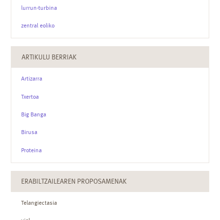
lurrun-turbina
zentral eoliko
ARTIKULU BERRIAK
Artizarra
Txertoa
Big Banga
Birusa
Proteina
ERABILTZAILEAREN PROPOSAMENAK
Telangiectasia