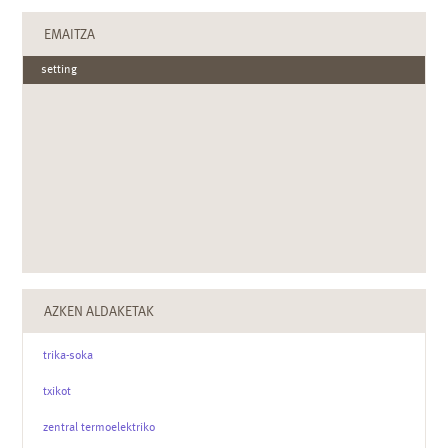
EMAITZA
setting
AZKEN ALDAKETAK
trika-soka
txikot
zentral termoelektriko