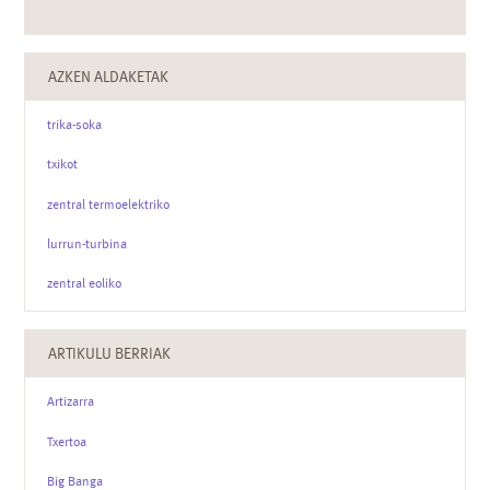
AZKEN ALDAKETAK
trika-soka
txikot
zentral termoelektriko
lurrun-turbina
zentral eoliko
ARTIKULU BERRIAK
Artizarra
Txertoa
Big Banga