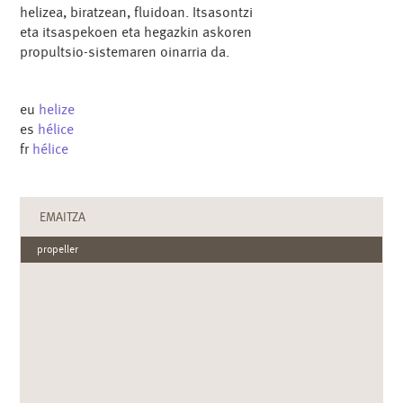
helizea, biratzean, fluidoan. Itsasontzi
eta itsaspekoen eta hegazkin askoren
propultsio-sistemaren oinarria da.
eu
helize
es
hélice
fr
hélice
EMAITZA
propeller