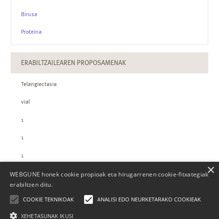
Birusa
Proteina
ERABILTZAILEAREN PROPOSAMENAK
Telangiectasia
vial
1
1
1
×
WEBGUNE honek cookie propioak eta hirugarrenen cookie-fitxategiak
ZTH-REN KOPURUAK
erabiltzen ditu.
COOKIE TEKNIKOAK
ANALISI EDO NEURKETARAKO COOKIEAK
XEHETASUNAK IKUSI