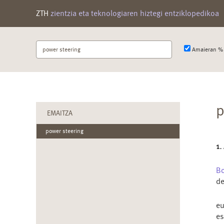
ZTH
zientzia eta teknologiaren hiztegi entziklopedikoa
Bilatu
Amaieran % 
terminoa
p
EMAITZA
power steering
1.
Bo
de
e
e