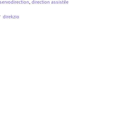
servodirection
,
direction assistée
direkzio