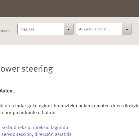
Ingelesa
Aukeratu arlo bat
erantsi
ower steering
 Autom.
lantea
indar gutxi eginez birarazteko aukera ematen duen direkzio
n ponpa hidrauliko bat du.
u
serbodirekzio
,
direkzio lagundu
s
servodirección
,
dirección asistida