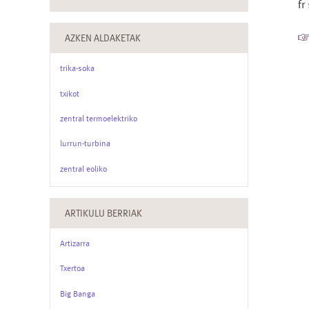
fr
AZKEN ALDAKETAK
trika-soka
txikot
zentral termoelektriko
lurrun-turbina
zentral eoliko
ARTIKULU BERRIAK
Artizarra
Txertoa
Big Banga