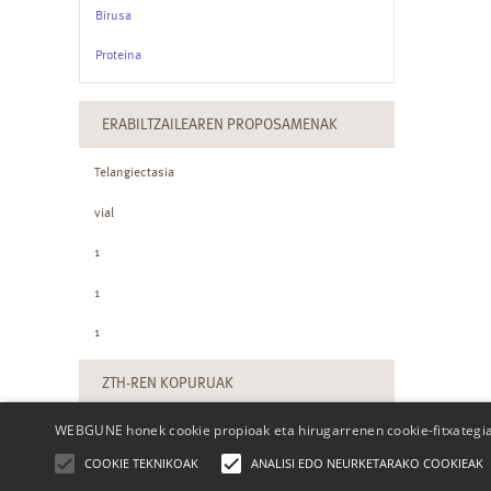
Birusa
Proteina
ERABILTZAILEAREN PROPOSAMENAK
Telangiectasia
vial
1
1
1
ZTH-REN KOPURUAK
WEBGUNE honek cookie propioak eta hirugarrenen cookie-fitxategiak
COOKIE TEKNIKOAK
ANALISI EDO NEURKETARAKO COOKIEAK