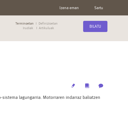
Izena eman
Sartu
Terminoetan
Definizioetan
BILATU
Irudiak
Artikuluak
Edit
Multimedia
Archive
-sistema lagungarria. Motorraren indarraz baliatzen