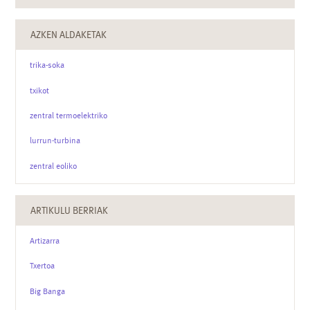
AZKEN ALDAKETAK
trika-soka
txikot
zentral termoelektriko
lurrun-turbina
zentral eoliko
ARTIKULU BERRIAK
Artizarra
Txertoa
Big Banga