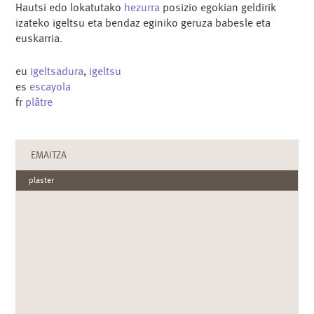
Hautsi edo lokatutako
hezurra
posizio egokian geldirik
izateko igeltsu eta bendaz eginiko geruza babesle eta
euskarria.
eu
igeltsadura
,
igeltsu
es
escayola
fr
plâtre
EMAITZA
plaster