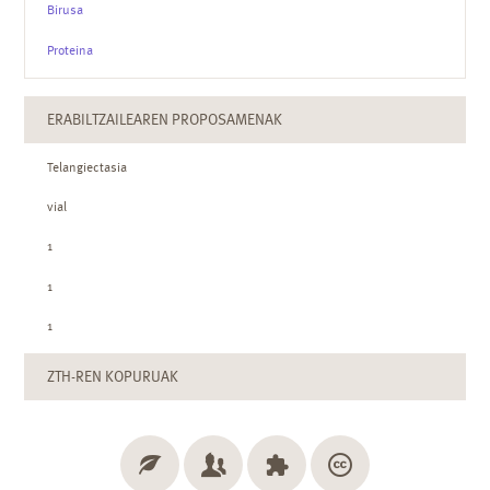
Birusa
Proteina
ERABILTZAILEAREN PROPOSAMENAK
Telangiectasia
vial
1
1
1
ZTH-REN KOPURUAK