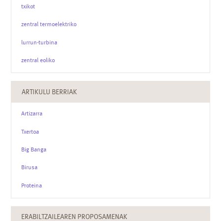
txikot
zentral termoelektriko
lurrun-turbina
zentral eoliko
ARTIKULU BERRIAK
Artizarra
Txertoa
Big Banga
Birusa
Proteina
ERABILTZAILEAREN PROPOSAMENAK