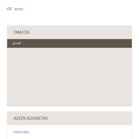
erro
EMAITZA
pivot
AZKEN ALDAKETAK
trika-soka