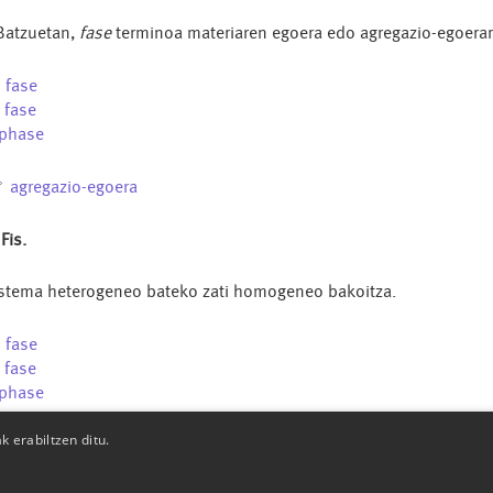
Batzuetan,
fase
terminoa materiaren egoera edo agregazio-egoerar
u
fase
s
fase
phase
agregazio-egoera
 Fis.
stema heterogeneo bateko zati homogeneo bakoitza.
u
fase
s
fase
phase
 erabiltzen ditu.