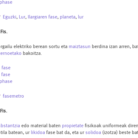
phase
Eguzki
,
Lur
,
Ilargiaren fase
,
planeta
,
lur
 Fis.
rgailu elektriko berean sortu eta
maiztasun
berdina izan arren, b
ternoetako
bakoitza.
u
fase
s
fase
phase
fasemetro
 Fis.
bstantzia
edo material baten
propietate
fisikoak uniformeak dire
tila batean, ur
likidoa
fase bat da, eta ur
solidoa
(izotza) beste bat