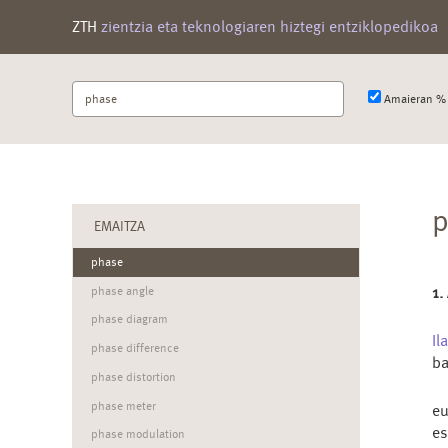
ZTH
zientzia eta teknologiaren hiztegi entziklopedikoa
Bilatu
Amaieran % 
terminoa
p
EMAITZA
phase
1.
phase angle
phase diagram
Il
phase difference
ba
phase distortion
phase meter
e
e
phase modulation