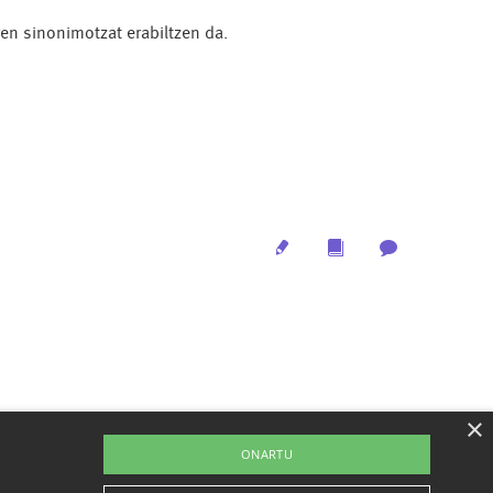
en sinonimotzat erabiltzen da.
Edit
Multimedia
Archive
×
ONARTU