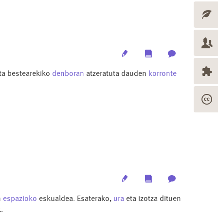
Edit
Multimedia
Archive
ata bestearekiko
denboran
atzeratuta dauden
korronte
Edit
Multimedia
Archive
n
espazioko
eskualdea. Esaterako,
ura
eta izotza dituen
.