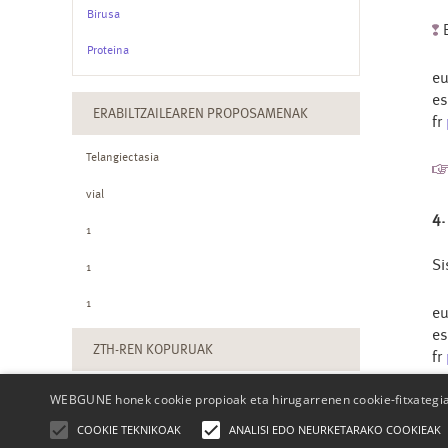
Birusa
Proteina
e
e
ERABILTZAILEAREN PROPOSAMENAK
fr
Telangiectasia
vial
4.
1
Si
1
1
e
e
ZTH-REN KOPURUAK
fr
WEBGUNE honek cookie propioak eta hirugarrenen cookie-fitxategiak
COOKIE TEKNIKOAK
ANALISI EDO NEURKETARAKO COOKIEAK