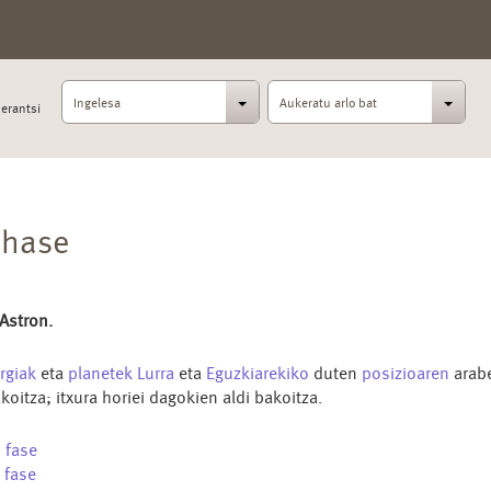
Ingelesa
Aukeratu arlo bat
erantsi
hase
 Astron.
argiak
eta
planetek
Lurra
eta
Eguzkiarekiko
duten
posizioaren
arabe
koitza; itxura horiei dagokien aldi bakoitza.
u
fase
s
fase