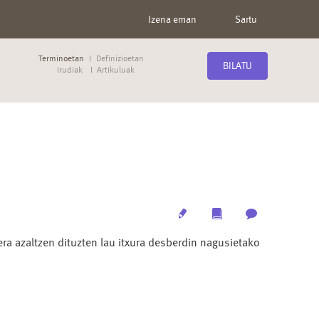
Izena eman
Sartu
Terminoetan
Definizioetan
BILATU
Irudiak
Artikuluak
Edit
Multimedia
Archive
ra azaltzen dituzten lau itxura desberdin nagusietako