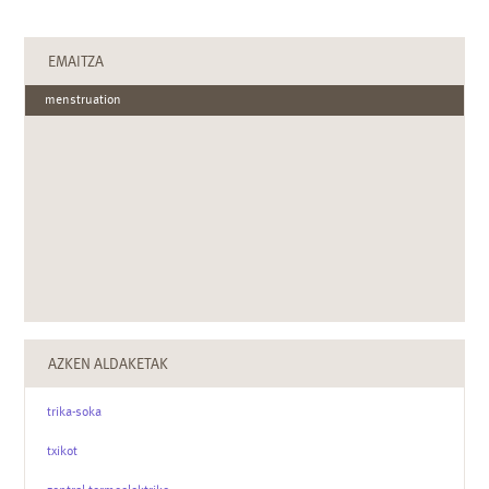
EMAITZA
menstruation
AZKEN ALDAKETAK
trika-soka
txikot