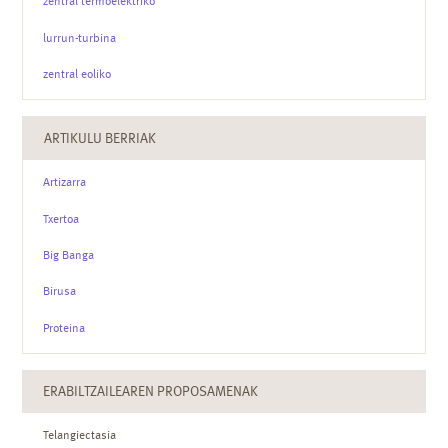
zentral termoelektriko
lurrun-turbina
zentral eoliko
ARTIKULU BERRIAK
Artizarra
Txertoa
Big Banga
Birusa
Proteina
ERABILTZAILEAREN PROPOSAMENAK
Telangiectasia