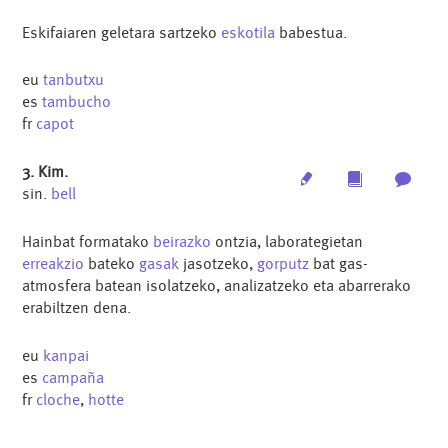
Eskifaiaren geletara sartzeko
eskotila
babestua.
eu
tanbutxu
es
tambucho
fr
capot
3. Kim.
Edit
Multimedia
Archi
sin.
bell
Hainbat formatako
beirazko
ontzia, laborategietan
erreakzio
bateko
gasak
jasotzeko,
gorputz
bat gas-
atmosfera batean isolatzeko, analizatzeko eta abarrerako
erabiltzen dena.
eu
kanpai
es
campaña
fr
cloche
,
hotte