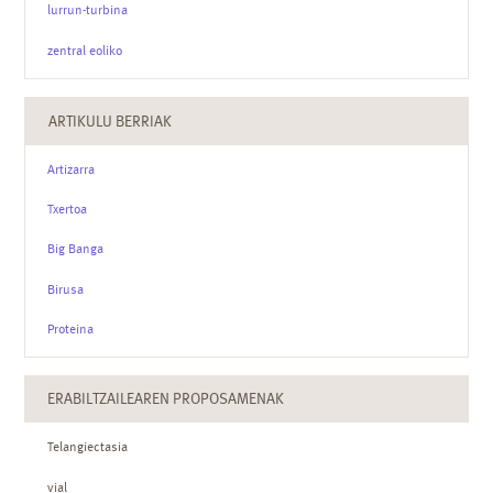
lurrun-turbina
zentral eoliko
ARTIKULU BERRIAK
Artizarra
Txertoa
Big Banga
Birusa
Proteina
ERABILTZAILEAREN PROPOSAMENAK
Telangiectasia
vial