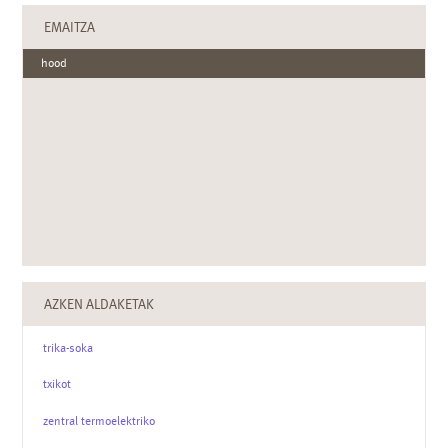
EMAITZA
hood
AZKEN ALDAKETAK
trika-soka
txikot
zentral termoelektriko