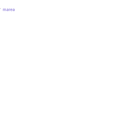
marea