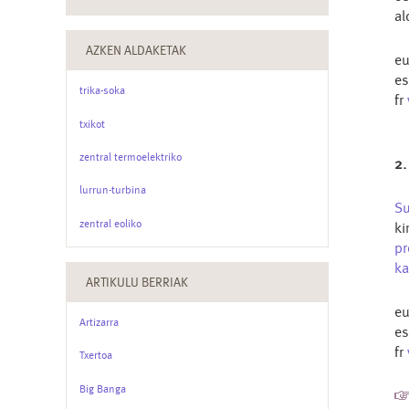
al
AZKEN ALDAKETAK
e
e
trika-soka
fr
txikot
zentral termoelektriko
2.
lurrun-turbina
Su
zentral eoliko
ki
pr
ka
ARTIKULU BERRIAK
e
Artizarra
e
fr
Txertoa
Big Banga