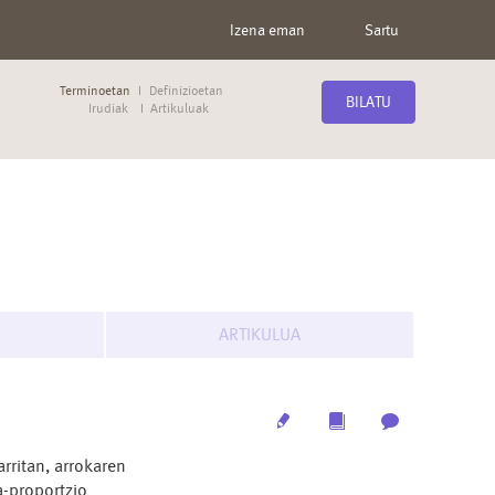
Izena eman
Sartu
Terminoetan
Definizioetan
BILATU
Irudiak
Artikuluak
ARTIKULUA
Edit
Multimedia
Archive
arritan, arrokaren
a-proportzio