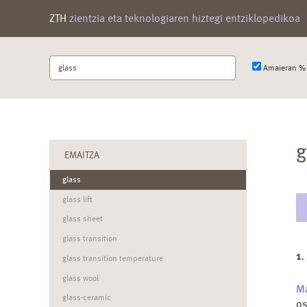
ZTH
zientzia eta teknologiaren hiztegi entziklopedikoa
Bilatu
Amaieran % 
terminoa
g
EMAITZA
glass
glass lift
glass sheet
glass transition
1.
glass transition temperature
glass wool
M
glass-ceramic
os