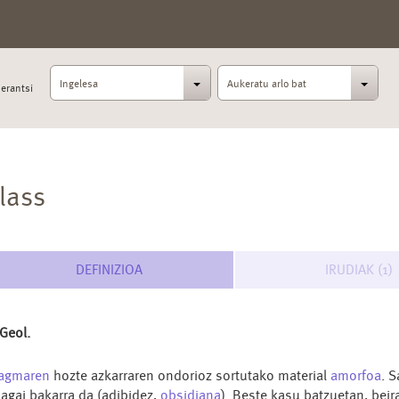
Ingelesa
Aukeratu arlo bat
erantsi
lass
DEFINIZIOA
IRUDIAK (1)
 Geol.
agmaren
hozte azkarraren ondorioz sortutako material
amorfoa
. S
agai bakarra da (adibidez,
obsidiana
). Beste kasu batzuetan, beir