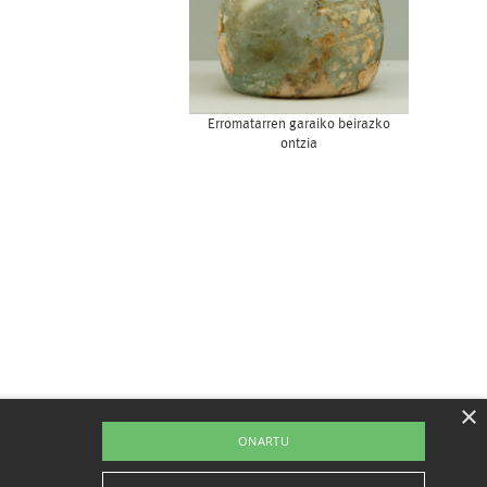
Erromatarren garaiko beirazko
ontzia
×
ONARTU