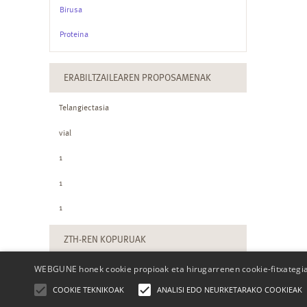
Birusa
Proteina
ERABILTZAILEAREN PROPOSAMENAK
Telangiectasia
vial
1
1
1
ZTH-REN KOPURUAK
WEBGUNE honek cookie propioak eta hirugarrenen cookie-fitxategiak
COOKIE TEKNIKOAK
ANALISI EDO NEURKETARAKO COOKIEAK