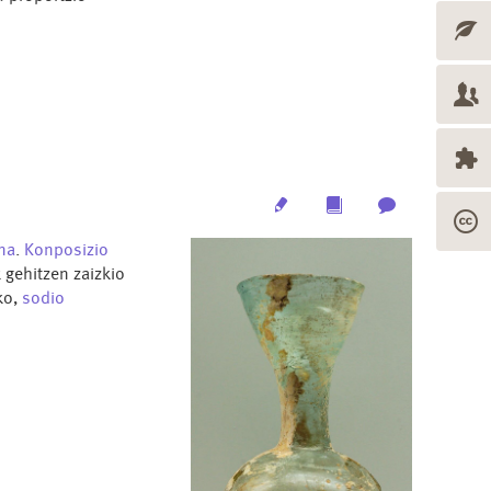
Edit
Multimedia
Archive
na
.
Konposizio
 gehitzen zaizkio
ko,
sodio