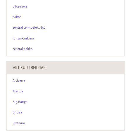
trika-soka
txikot
zentral termoelektriko
lurrun-turbina
zentral eoliko
ARTIKULU BERRIAK
Artizarra
Txertoa
Big Banga
Birusa
Proteina