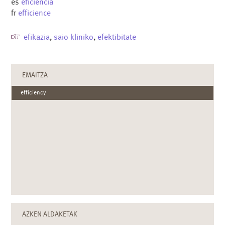
es
eficiencia
fr
efficience
efikazia
,
saio kliniko
,
efektibitate
EMAITZA
efficiency
AZKEN ALDAKETAK