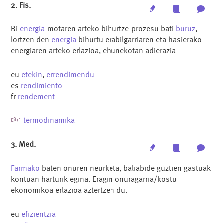
2. Fis.
Edit
Multimedia
Archi
Bi
energia
-motaren arteko bihurtze-prozesu bati
buruz
,
lortzen den
energia
bihurtu erabilgarriaren eta hasierako
energiaren arteko erlazioa, ehunekotan adierazia.
eu
etekin
,
errendimendu
es
rendimiento
fr
rendement
termodinamika
3. Med.
Edit
Multimedia
Archi
Farmako
baten onuren neurketa, baliabide guztien gastuak
kontuan harturik egina. Eragin onuragarria/kostu
ekonomikoa erlazioa aztertzen du.
eu
efizientzia