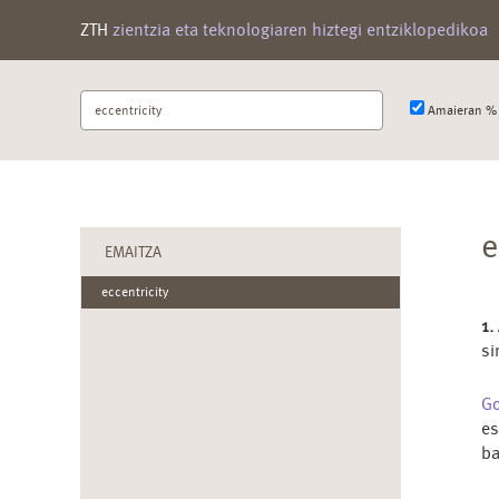
ZTH
zientzia eta teknologiaren hiztegi entziklopedikoa
Bilatu
Amaieran % 
terminoa
e
EMAITZA
eccentricity
1.
si
G
es
ba