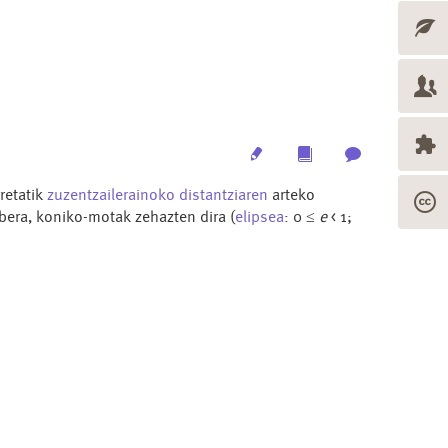
Edit
Multimedia
Archive
retatik
zuzentzailerainoko
distantziaren
arteko
abera, koniko-motak zehazten dira (
elipsea
: 0
e
< 1;
≤