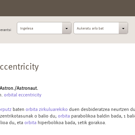
Ingelesa
Aukeratu arlo bat
erantsi
ccentricity
 Astron./Astronaut.
n.
orbital eccentricity
orputz
baten
orbita
zirkuluarekiko
duen desbideratzea neurtzen du
zentrikotasunak 0 balio du;
orbita
parabolikoa baldin bada, 1 bal
lioa du, eta
orbita
hiperbolikoa bada, 1etik gorakoa.