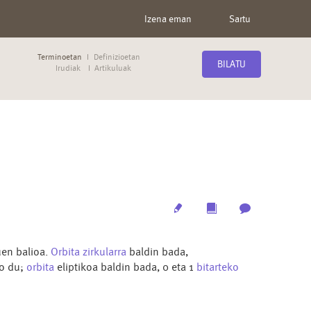
Izena eman
Sartu
Terminoetan
Definizioetan
BILATU
Irudiak
Artikuluak
Edit
Multimedia
Archive
en balioa.
Orbita zirkularra
baldin bada,
io du;
orbita
eliptikoa baldin bada, 0 eta 1
bitarteko