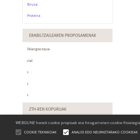
Birusa
Proteina
ERABILTZAILEAREN PROPOSAMENAK
Telangiectasia
vial
1
1
1
ZTH-REN KOPURUAK
WEBGUNE honek cookie propioak eta hirugarrenen cookie-fitxategiak
COOKIE TEKNIKOAK
ANALISI EDO NEURKETARAKO COOKIEAK