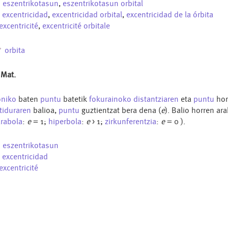
u
eszentrikotasun
,
eszentrikotasun orbital
s
excentricidad
,
excentricidad orbital
,
excentricidad de la órbita
excentricité
,
excentricité orbitale
orbita
 Mat.
oniko
baten
puntu
batetik
fokurainoko
distantziaren
eta
puntu
hor
tiduraren
balioa,
puntu
guztientzat bera dena (
e
). Balio horren ar
rabola
:
e
= 1;
hiperbola
:
e
> 1;
zirkunferentzia
:
e
= 0 ).
u
eszentrikotasun
s
excentricidad
excentricité