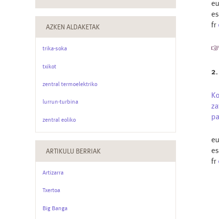
e
e
fr
AZKEN ALDAKETAK
trika-soka
txikot
2.
zentral termoelektriko
K
lurrun-turbina
za
pa
zentral eoliko
e
e
ARTIKULU BERRIAK
fr
Artizarra
Txertoa
Big Banga