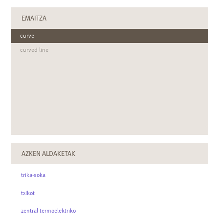
EMAITZA
curve
curved line
AZKEN ALDAKETAK
trika-soka
txikot
zentral termoelektriko