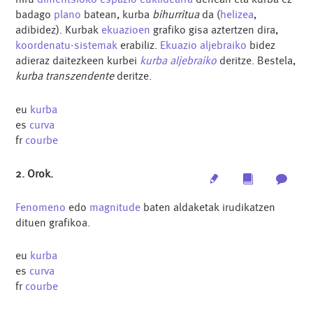
badago
plano
batean, kurba
bihurritua
da (
helizea
,
adibidez). Kurbak
ekuazioen
grafiko gisa aztertzen dira,
koordenatu-sistemak
erabiliz.
Ekuazio aljebraiko
bidez
adieraz daitezkeen kurbei
kurba aljebraiko
deritze. Bestela,
kurba transzendente
deritze.
eu
kurba
es
curva
fr
courbe
2. Orok.
Edit
Multimedia
Archi
Fenomeno
edo
magnitude
baten aldaketak irudikatzen
dituen grafikoa.
eu
kurba
es
curva
fr
courbe