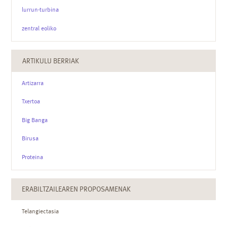
lurrun-turbina
zentral eoliko
ARTIKULU BERRIAK
Artizarra
Txertoa
Big Banga
Birusa
Proteina
ERABILTZAILEAREN PROPOSAMENAK
Telangiectasia