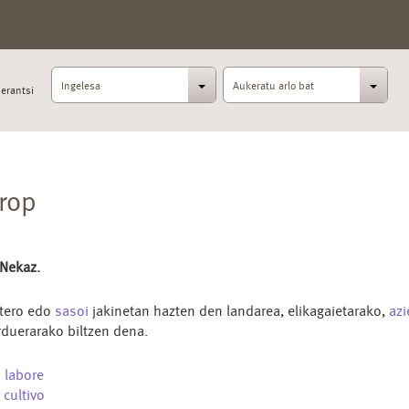
Ingelesa
Aukeratu arlo bat
erantsi
rop
 Nekaz.
tero edo
sasoi
jakinetan hazten den landarea, elikagaietarako,
az
rduerarako biltzen dena.
u
labore
s
cultivo