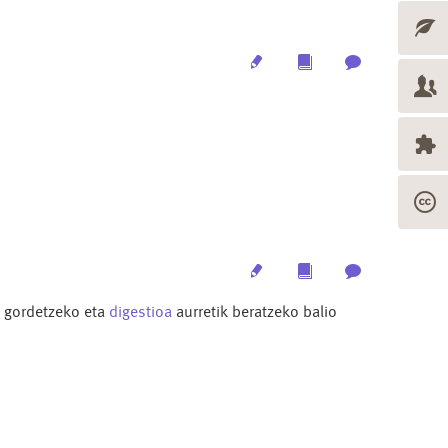
Edit
Multimedia
Archive
Edit
Multimedia
Archive
a gordetzeko eta
digestioa
aurretik beratzeko balio