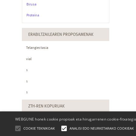
Birusa
Proteina
ERABILTZAILEAREN PROPOSAMENAK
Telangiectasia
vial
1
1
1
ZTH-REN KOPURUAK
WEBGUNE honek cookie propioak eta hirugarrenen cookie-fitxategiak
COOKIE TEKNIKOAK
ANALISI EDO NEURKETARAKO COOKIEAK