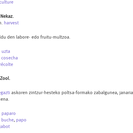
culture
 Nekaz.
n.
harvest
ldu den labore- edo fruitu-multzoa.
u
uzta
s
cosecha
récolte
 Zool.
gazti
askoren zintzur-hesteko poltsa-formako zabalgunea, janari
ena.
u
paparo
s
buche
,
papo
jabot