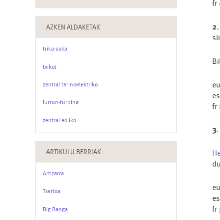
fr
2.
AZKEN ALDAKETAK
si
trika-soka
Bi
txikot
e
zentral termoelektriko
e
lurrun-turbina
fr
zentral eoliko
3.
ARTIKULU BERRIAK
He
du
Artizarra
e
Txertoa
e
fr
Big Banga