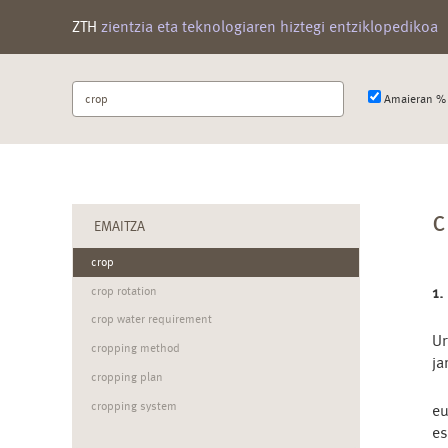
ZTH
zientzia eta teknologiaren hiztegi entziklopedikoa
Bilatu
Amaieran % 
terminoa
c
EMAITZA
crop
1.
crop rotation
crop water requirement
Ur
cropping method
ja
cropping plan
cropping system
e
e