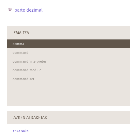
parte dezimal
EMAITZA
comma
command
command interpreter
command module
command set
AZKEN ALDAKETAK
trika-soka