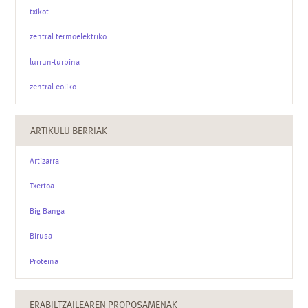
txikot
zentral termoelektriko
lurrun-turbina
zentral eoliko
ARTIKULU BERRIAK
Artizarra
Txertoa
Big Banga
Birusa
Proteina
ERABILTZAILEAREN PROPOSAMENAK