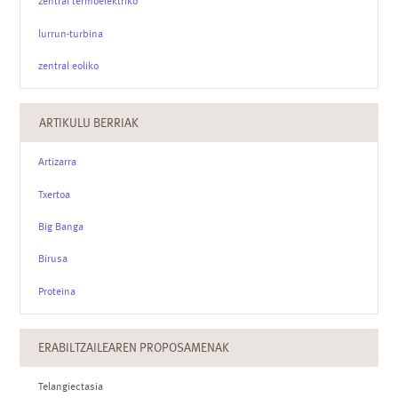
zentral termoelektriko
lurrun-turbina
zentral eoliko
ARTIKULU BERRIAK
Artizarra
Txertoa
Big Banga
Birusa
Proteina
ERABILTZAILEAREN PROPOSAMENAK
Telangiectasia