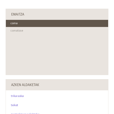
EMAITZA
coma
comatose
AZKEN ALDAKETAK
trika-soka
txikot