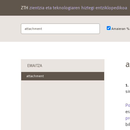
ZTH
zientzia eta teknologiaren hiztegi entziklopedikoa
Bilatu
Amaieran % 
terminoa
a
EMAITZA
attachment
1.
si
Po
er
p
bi