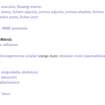
u
eranskin
,
fitxategi erantsi
s
anexo
,
fichero adjunto
,
archivo adjunto
,
archivo añadido
,
fichero
pièce jointe
,
fichier joint
MIME protokolo
 Mikrob.
n.
adhesion
kroorganismoa
ostalari
izango duen
zelularen
mintz plasmatikora
.
u
ainguraketa
,
atxikidura
s
adsorción
attachement
birus