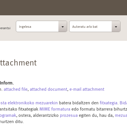
Ingelesa
Aukeratu arlo bat
erantsi
ttachment
 Inform.
n.
attached file
,
attached document
,
e-mail attachment
sta elektronikoko
mezuarekin
batera bidaltzen den
fitxategia
.
Bid
antsitako fitxategiak
MIME
formatura
edo formatu bitarrera bihurt
rogramak
, ostera, alderantzizko
prozesua
egiten du, hau da,
mezua
hurtzen ditu.