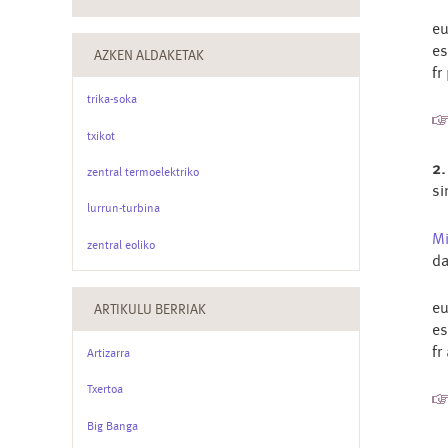
e
e
AZKEN ALDAKETAK
fr
trika-soka
txikot
2.
zentral termoelektriko
si
lurrun-turbina
Mi
zentral eoliko
da
e
ARTIKULU BERRIAK
e
fr
Artizarra
Txertoa
Big Banga