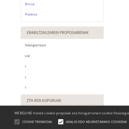
Birusa
Proteina
ERABILTZAILEAREN PROPOSAMENAK
Telangiectasia
vial
1
1
1
ZTH-REN KOPURUAK
WEBGUNE honek cookie propioak eta hirugarrenen cookie-fitxategiak
COOKIE TEKNIKOAK
ANALISI EDO NEURKETARAKO COOKIEAK