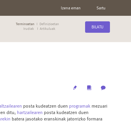
Izena eman
Sartu
Terminoetan
Definizioetan
BILATU
Irudiak
Artikuluak
Edit
Multimedia
Archive
altzailearen
posta kudeatzen duen
programak
mezuari
zen ditu;
hartzailearen
posta kudeatzen duen
rekin
batera jasotako eranskinak jatorrizko formara