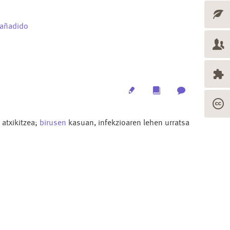
 añadido
Edit
Multimedia
Archive
atxikitzea;
birusen
kasuan, infekzioaren lehen urratsa