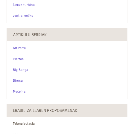
lurrun-turbina
zentral eoliko
ARTIKULU BERRIAK
Artizarra
Txertoa
Big Banga
Birusa
Proteina
ERABILTZAILEAREN PROPOSAMENAK
Telangiectasia