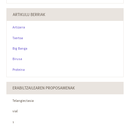
ARTIKULU BERRIAK
Artizarra
Txertoa
Big Banga
Birusa
Proteina
ERABILTZAILEAREN PROPOSAMENAK
Telangiectasia
vial
1