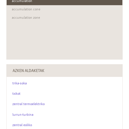
accumulation
accumulation cone
accumulation zone
AZKEN ALDAKETAK
trika-soka
txikot
zentral termoelektriko
lurrun-turbina
zentral eoliko