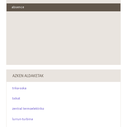
absence
AZKEN ALDAKETAK
trika-soka
txikot
zentral termoelektriko
lurrun-turbina