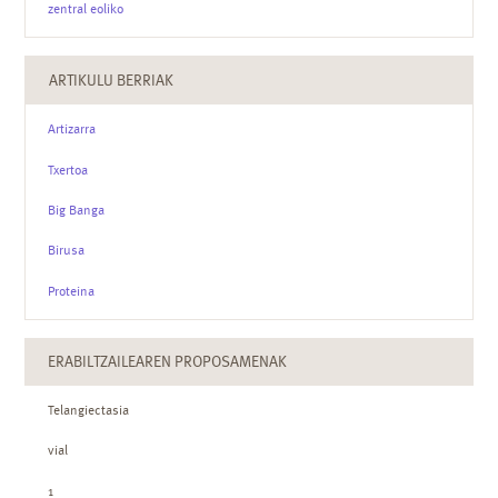
zentral eoliko
ARTIKULU BERRIAK
Artizarra
Txertoa
Big Banga
Birusa
Proteina
ERABILTZAILEAREN PROPOSAMENAK
Telangiectasia
vial
1