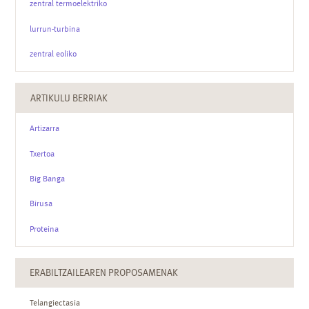
zentral termoelektriko
lurrun-turbina
zentral eoliko
ARTIKULU BERRIAK
Artizarra
Txertoa
Big Banga
Birusa
Proteina
ERABILTZAILEAREN PROPOSAMENAK
Telangiectasia