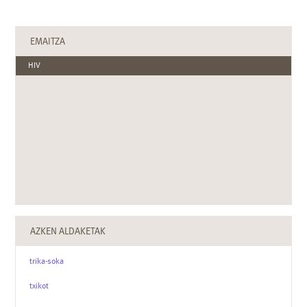
EMAITZA
HIV
AZKEN ALDAKETAK
trika-soka
txikot