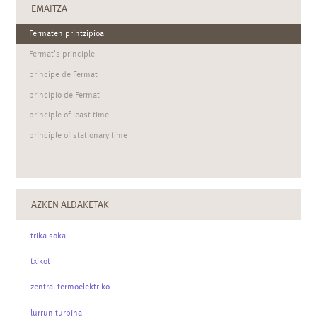
EMAITZA
Fermaten printzipioa
Fermat's principle
principe de Fermat
principio de Fermat
principle of least time
principle of stationary time
AZKEN ALDAKETAK
trika-soka
txikot
zentral termoelektriko
lurrun-turbina