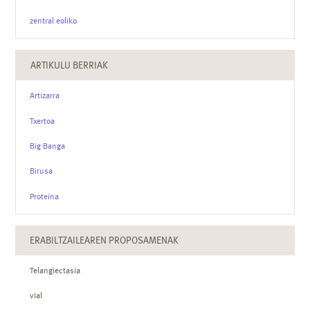
zentral eoliko
ARTIKULU BERRIAK
Artizarra
Txertoa
Big Banga
Birusa
Proteina
ERABILTZAILEAREN PROPOSAMENAK
Telangiectasia
vial