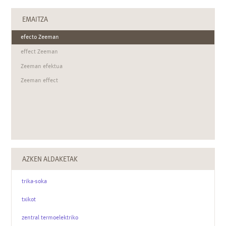
EMAITZA
efecto Zeeman
effect Zeeman
Zeeman efektua
Zeeman effect
AZKEN ALDAKETAK
trika-soka
txikot
zentral termoelektriko