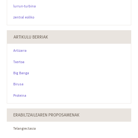
lurrun-turbina
zentral eoliko
ARTIKULU BERRIAK
Artizarra
Txertoa
Big Banga
Birusa
Proteina
ERABILTZAILEAREN PROPOSAMENAK
Telangiectasia