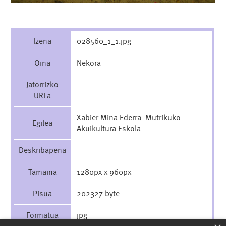
Izena
028560_1_1.jpg
Oina
Nekora
Jatorrizko
URLa
Xabier Mina Ederra. Mutrikuko
Egilea
Akuikultura Eskola
Deskribapena
Tamaina
1280px x 960px
Pisua
202327 byte
Formatua
jpg