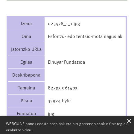
Izena
023478_1_1.jpg
Oina
Esfortzu- edo tentsio-mota nagusiak
Jatorrizko URLa
Egilea
Elhuyar Fundazioa
Deskribapena
Tamaina
827px x 614px
Pisua
33924 byte
Formatua
jpg
×
WEBGUNE honek cookie propioak eta hirugarrenen cookie-fitxategiak
Lizentzia
CC BY-SA 4.0
erabiltzen ditu.