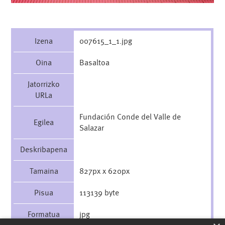
Izena
007615_1_1.jpg
Oina
Basaltoa
Jatorrizko
URLa
Fundación Conde del Valle de
Egilea
Salazar
Deskribapena
Tamaina
827px x 620px
Pisua
113139 byte
Formatua
jpg