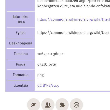
desberdinetatik datozen argi-izpiek erreti
konbergitzen dute, eta irudia ondo enfokat
Jatorrizko
https://commons.wikimedia.org/wiki/File:
URLa
Egilea
https://commons.wikimedia.org/wiki/User:
Deskribapena
Tamaina
1067px x 360px
Pisua
63481 byte
Formatua
png
Lizentzia
CC BY-SA 2.5