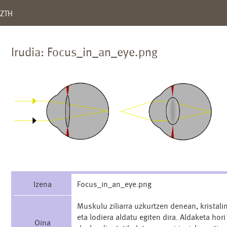
ZTH
Irudia: Focus_in_an_eye.png
Izena
Focus_in_an_eye.png
Muskulu ziliarra uzkurtzen denean, kristal
eta lodiera aldatu egiten dira. Aldaketa hori
Oina