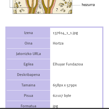
Izena
137614_1_1.jpg
Oina
Hortza
Jatorrizko URLa
Egilea
Elhuyar Fundazioa
Deskribapena
Tamaina
658px x 579px
Pisua
62107 byte
Formatua
jpg