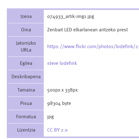
Izena
074933_artik-img1.jpg
Oina
Zenbait LED elkarlanean aritzeko prest
Jatorrizko
https://www.flickr.com/photos/lodefink/
URLa
Egilea
steve lodefink
Deskribapena
Tamaina
500px x 338px
Pisua
98304 byte
Formatua
jpg
Lizentzia
CC BY 2.0