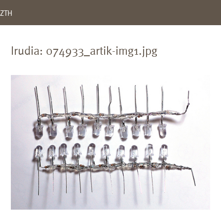
ZTH
Irudia: 074933_artik-img1.jpg